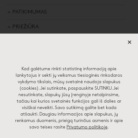
PATIKIMUMAS
PRIEŽIŪRA
Kad galėtume rinkti statistinę informaciją apie
57 EDGES STUDIJA
lankytojus ir sekti jų veiksmus tiesioginės rinkodaros
vykdymo tikslais, mūsų svetainė naudoja slapukus
(cookies). Jei sutinkate, paspauskite SUTINKU. Jei
Lydos g. 4-71, 01133 Vilnius
nesutinkate, slapukų jūsų įrenginyje netalpinsime,
hello@57edges.com
tačiau kai kurios svetainės funkcijos gali iš dalies ar
visiškai neveikti. Savo sutikimą galite bet kada
+370 682 41748
atšaukti. Daugiau informacijos apie slapukus, jų
renkamus duomenis, prieigą turinčius asmenis ir apie
savo teises rasite
Privatumo politikoje
.