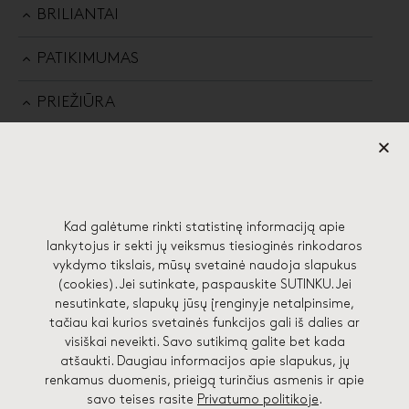
BRILIANTAI
PATIKIMUMAS
PRIEŽIŪRA
Kad galėtume rinkti statistinę informaciją apie
57 EDGES STUDIJA
lankytojus ir sekti jų veiksmus tiesioginės rinkodaros
vykdymo tikslais, mūsų svetainė naudoja slapukus
(cookies). Jei sutinkate, paspauskite SUTINKU. Jei
Lydos g. 4-71, 01133 Vilnius
nesutinkate, slapukų jūsų įrenginyje netalpinsime,
hello@57edges.com
tačiau kai kurios svetainės funkcijos gali iš dalies ar
visiškai neveikti. Savo sutikimą galite bet kada
+370 682 41748
atšaukti. Daugiau informacijos apie slapukus, jų
renkamus duomenis, prieigą turinčius asmenis ir apie
savo teises rasite
Privatumo politikoje
.