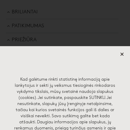
BRILIANTAI
PATIKIMUMAS
PRIEŽIŪRA
Kad galėtume rinkti statistinę informaciją apie
57 EDGES STUDIJA
lankytojus ir sekti jų veiksmus tiesioginės rinkodaros
vykdymo tikslais, mūsų svetainė naudoja slapukus
(cookies). Jei sutinkate, paspauskite SUTINKU. Jei
Lydos g. 4-71, 01133 Vilnius
nesutinkate, slapukų jūsų įrenginyje netalpinsime,
hello@57edges.com
tačiau kai kurios svetainės funkcijos gali iš dalies ar
visiškai neveikti. Savo sutikimą galite bet kada
+370 682 41748
atšaukti. Daugiau informacijos apie slapukus, jų
renkamus duomenis, prieigą turinčius asmenis ir apie