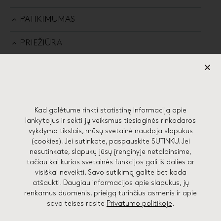
PATIKIMUMAS
PRIEŽIŪRA
Kad galėtume rinkti statistinę informaciją apie
57 EDGES STUDIJA
lankytojus ir sekti jų veiksmus tiesioginės rinkodaros
vykdymo tikslais, mūsų svetainė naudoja slapukus
(cookies). Jei sutinkate, paspauskite SUTINKU. Jei
Lydos g. 4-71, 01133 Vilnius
nesutinkate, slapukų jūsų įrenginyje netalpinsime,
hello@57edges.com
tačiau kai kurios svetainės funkcijos gali iš dalies ar
visiškai neveikti. Savo sutikimą galite bet kada
+370 682 41748
atšaukti. Daugiau informacijos apie slapukus, jų
renkamus duomenis, prieigą turinčius asmenis ir apie
savo teises rasite
Privatumo politikoje
.