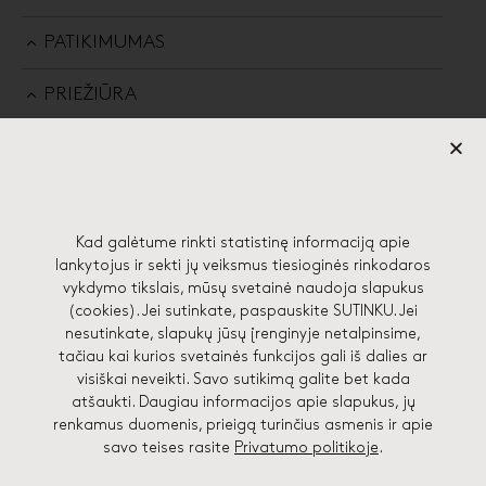
PATIKIMUMAS
PRIEŽIŪRA
Kad galėtume rinkti statistinę informaciją apie
57 EDGES STUDIJA
lankytojus ir sekti jų veiksmus tiesioginės rinkodaros
vykdymo tikslais, mūsų svetainė naudoja slapukus
(cookies). Jei sutinkate, paspauskite SUTINKU. Jei
Lydos g. 4-71, 01133 Vilnius
nesutinkate, slapukų jūsų įrenginyje netalpinsime,
hello@57edges.com
tačiau kai kurios svetainės funkcijos gali iš dalies ar
visiškai neveikti. Savo sutikimą galite bet kada
+370 682 41748
atšaukti. Daugiau informacijos apie slapukus, jų
renkamus duomenis, prieigą turinčius asmenis ir apie
savo teises rasite
Privatumo politikoje
.