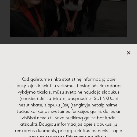
Kad galėtume rinkti statistinę informaciją apie
57 EDGES STUDIJA
lankytojus ir sekti jų veiksmus tiesioginės rinkodaros
vykdymo tikslais, mūsų svetainė naudoja slapukus
(cookies). Jei sutinkate, paspauskite SUTINKU. Jei
Lydos g. 4-71, 01133 Vilnius
nesutinkate, slapukų jūsų įrenginyje netalpinsime,
hello@57edges.com
tačiau kai kurios svetainės funkcijos gali iš dalies ar
visiškai neveikti. Savo sutikimą galite bet kada
+370 682 41748
atšaukti. Daugiau informacijos apie slapukus, jų
renkamus duomenis, prieigą turinčius asmenis ir apie